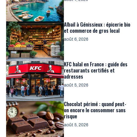
Albail à Génissieux : épicerie bio
et commerce de gros local
août 6, 2026
KFC halal en France : guide des
restaurants certifiés et
adresses
août 5, 2026
Chocolat périmé : quand peut-
on encore le consommer sans
risque
août 5, 2026