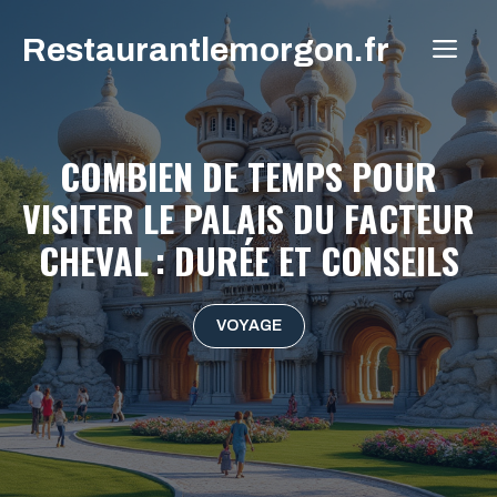
Aller
Restaurantlemorgon.fr
au
ME
contenu
COMBIEN DE TEMPS POUR
VISITER LE PALAIS DU FACTEUR
CHEVAL : DURÉE ET CONSEILS
VOYAGE