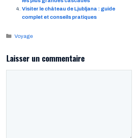
les plus grandes cascades
Visiter le château de Ljubljana : guide
complet et conseils pratiques
Catégories
Voyage
Laisser un commentaire
Commentaire