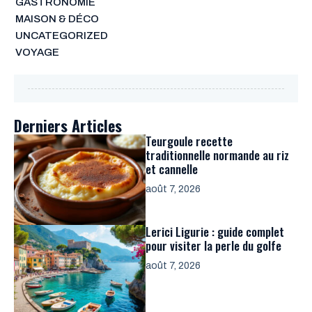
GASTRONOMIE
MAISON & DÉCO
UNCATEGORIZED
VOYAGE
Derniers Articles
Teurgoule recette
traditionnelle normande au riz
et cannelle
août 7, 2026
Lerici Ligurie : guide complet
pour visiter la perle du golfe
août 7, 2026